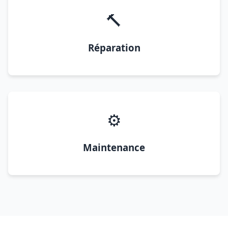
🔨
Réparation
⚙️
Maintenance