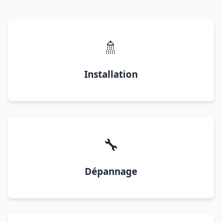
🚿
Installation
🔧
Dépannage