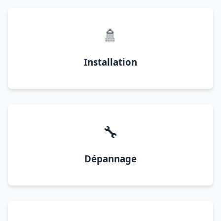
🚿
Installation
🔧
Dépannage