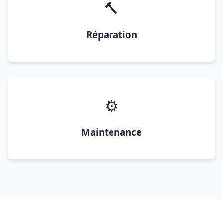
🔨
Réparation
⚙️
Maintenance