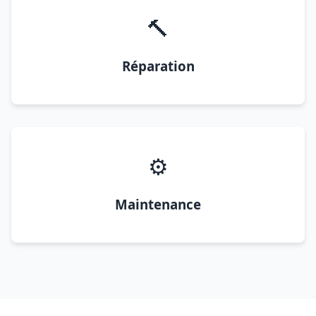
🔨
Réparation
⚙️
Maintenance