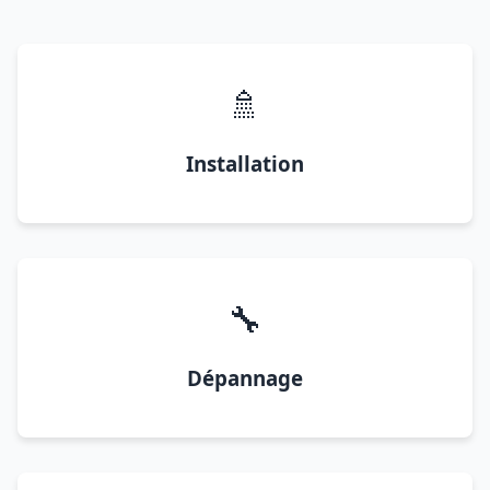
🚿
Installation
🔧
Dépannage