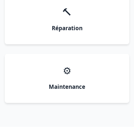
🔨
Réparation
⚙️
Maintenance