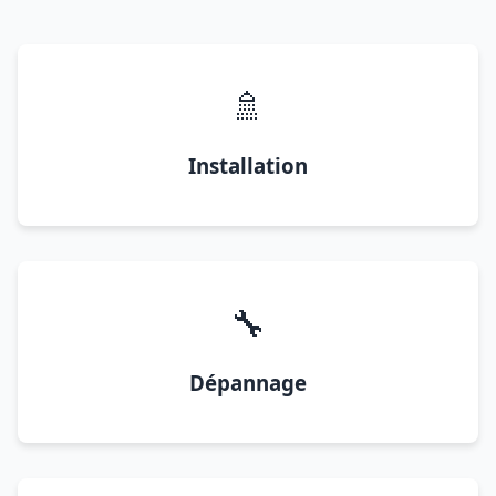
🚿
Installation
🔧
Dépannage