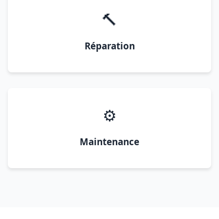
🔨
Réparation
⚙️
Maintenance