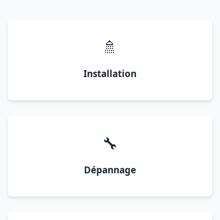
🚿
Installation
🔧
Dépannage