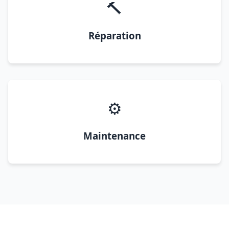
🔨
Réparation
⚙️
Maintenance