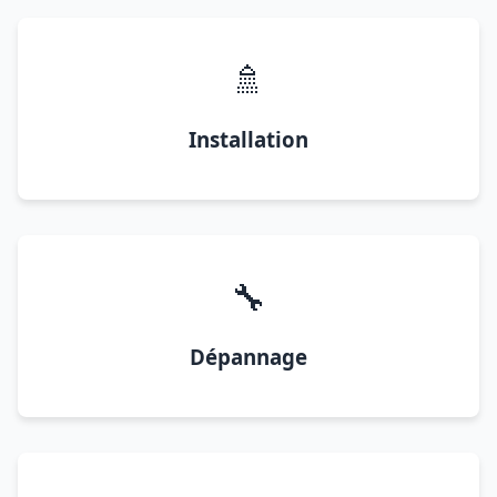
🚿
Installation
🔧
Dépannage