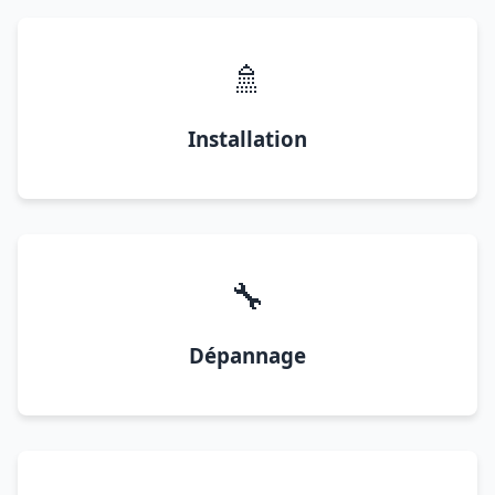
🚿
Installation
🔧
Dépannage