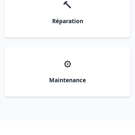
🔨
Réparation
⚙️
Maintenance