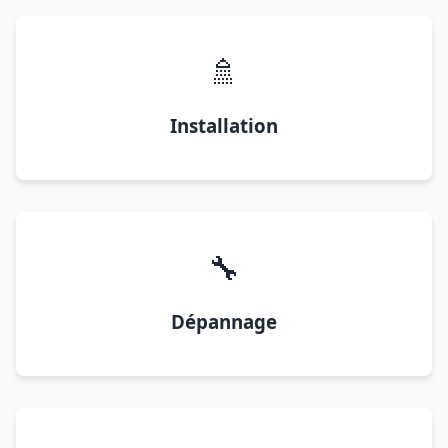
🚿
Installation
🔧
Dépannage