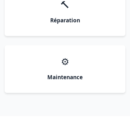
🔨
Réparation
⚙️
Maintenance