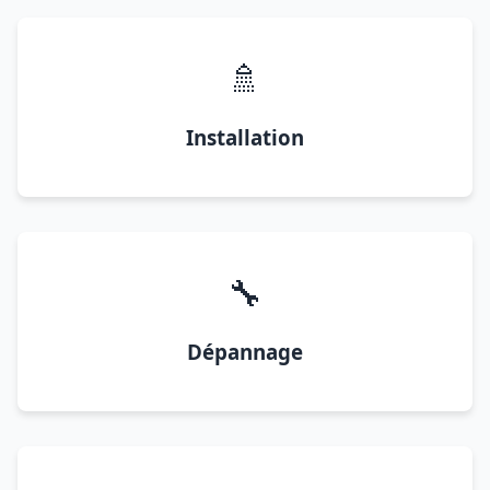
🚿
Installation
🔧
Dépannage