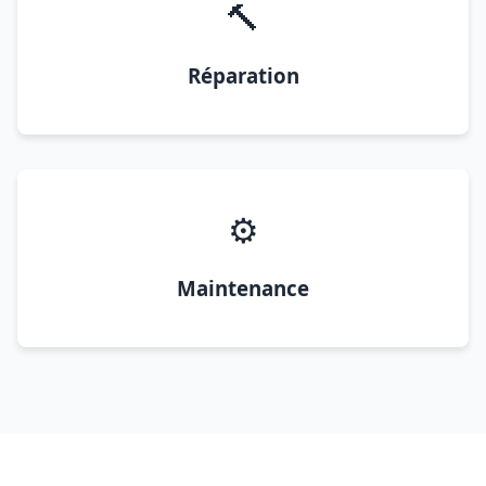
🔨
Réparation
⚙️
Maintenance