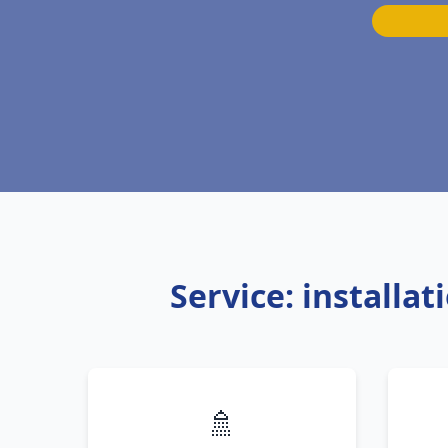
Service: installa
🚿