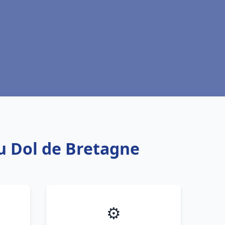
au Dol de Bretagne
⚙️