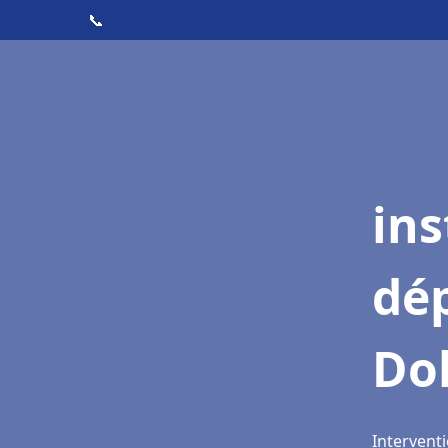
📞
ins
dé
Do
Intervent