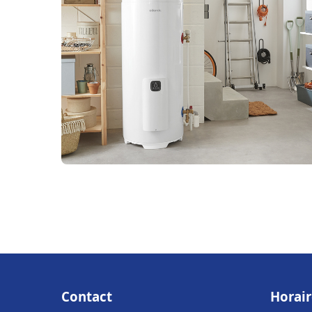
Contact
Horair