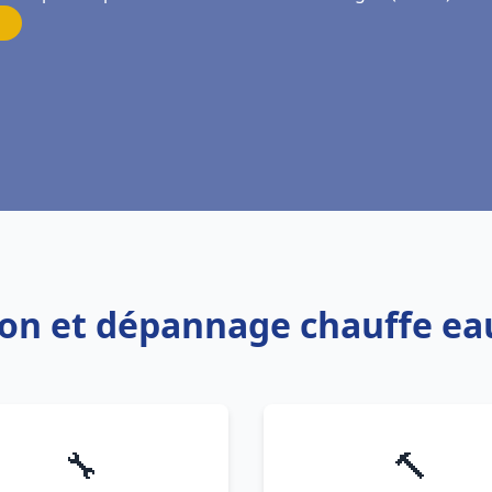
tion et dépannage chauffe e
🔧
🔨