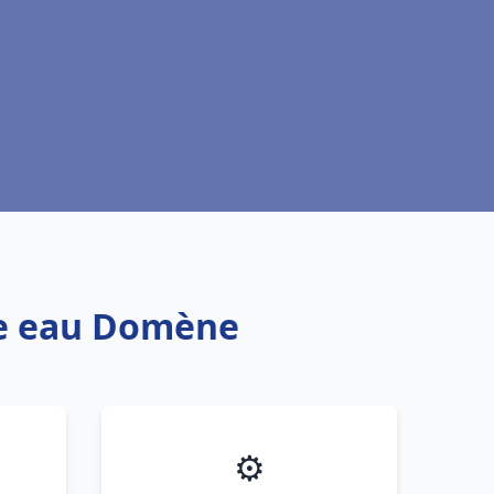
ffe eau Domène
⚙️