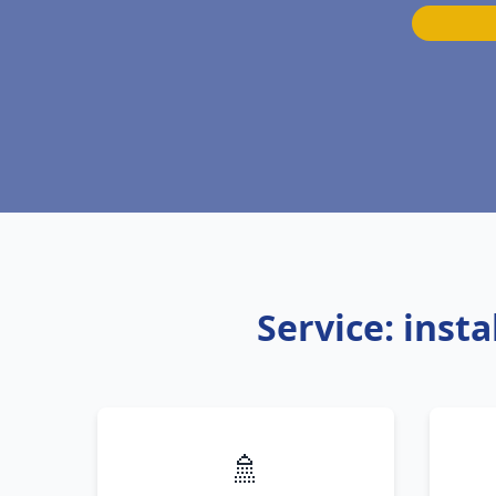
Service: inst
🚿