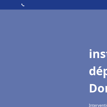
📞
ins
dé
Do
Intervent