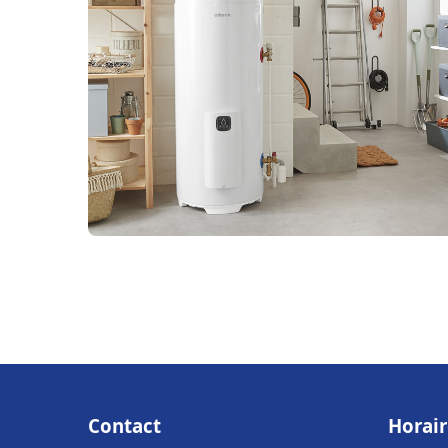
Contact
Horair