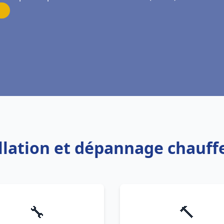
allation et dépannage chau
🔧
🔨