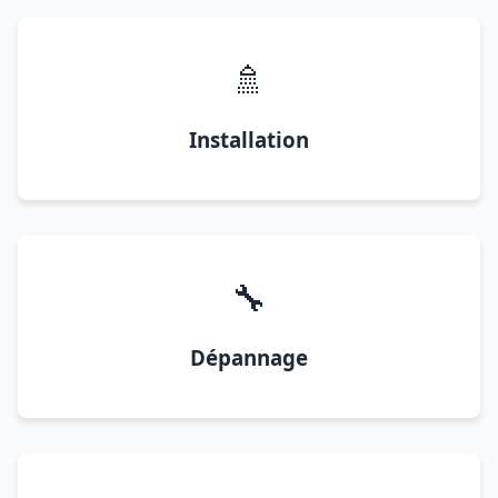
🚿
Installation
🔧
Dépannage