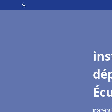
📞
ins
dé
Écu
Interventi