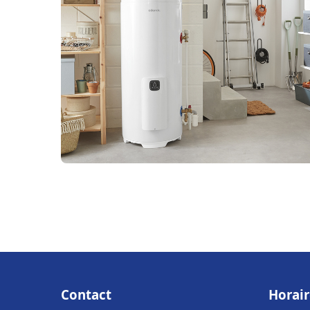
Contact
Horair