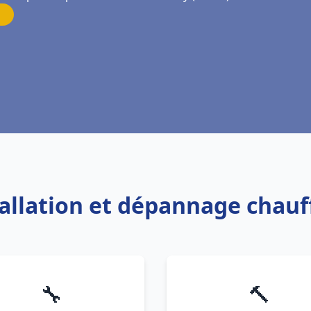
tallation et dépannage chauf
🔧
🔨