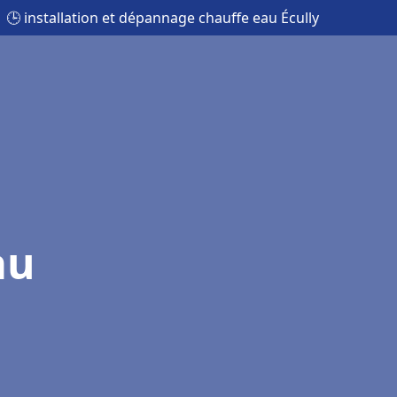
🕒 installation et dépannage chauffe eau Écully
au