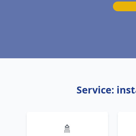
Service: ins
🚿