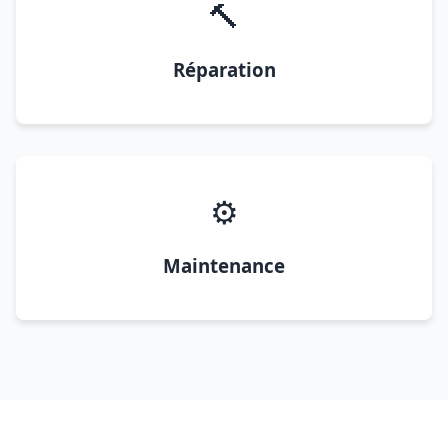
🔨
Réparation
⚙️
Maintenance