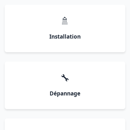
🚿
Installation
🔧
Dépannage