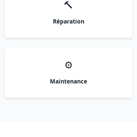
🔨
Réparation
⚙️
Maintenance