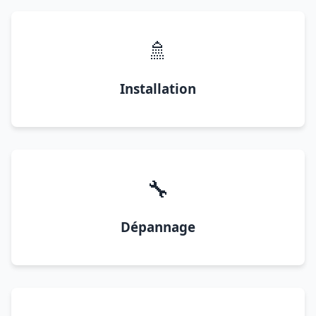
🚿
Installation
🔧
Dépannage