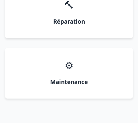
🔨
Réparation
⚙️
Maintenance