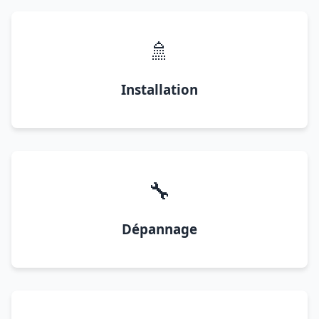
🚿
Installation
🔧
Dépannage