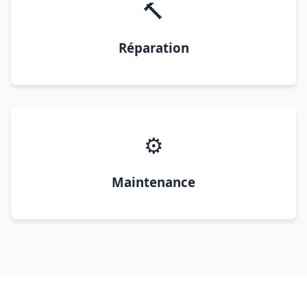
🔨
Réparation
⚙️
Maintenance