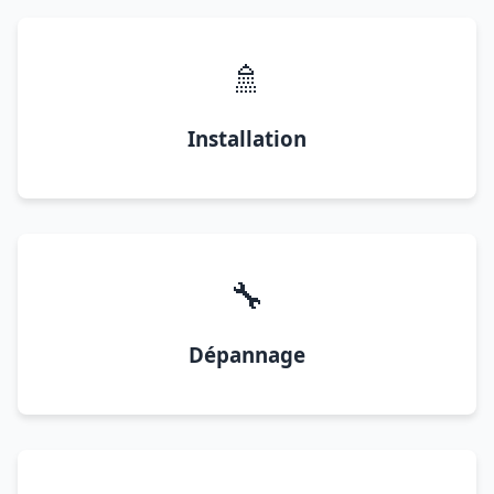
🚿
Installation
🔧
Dépannage