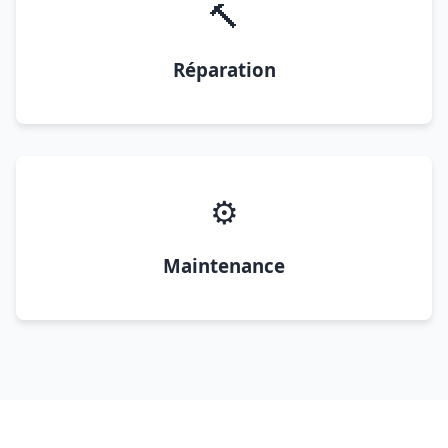
🔨
Réparation
⚙️
Maintenance