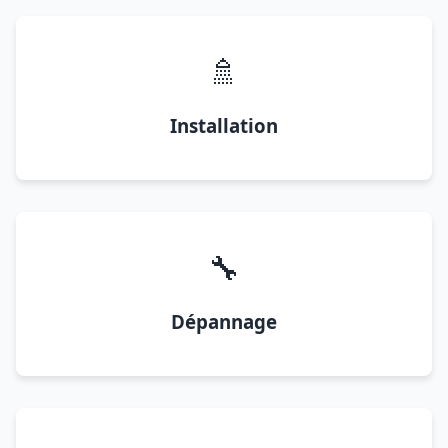
🚿
Installation
🔧
Dépannage