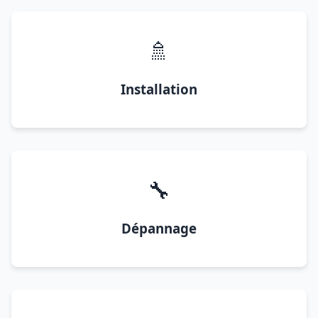
🚿
Installation
🔧
Dépannage