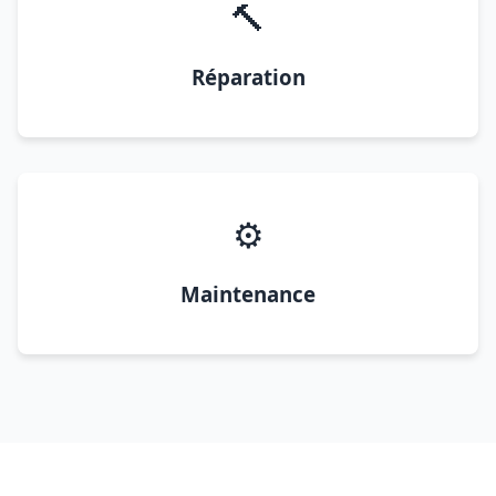
🔨
Réparation
⚙️
Maintenance