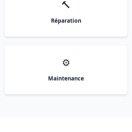
🔨
Réparation
⚙️
Maintenance