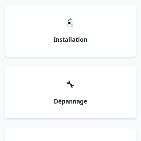
🚿
Installation
🔧
Dépannage