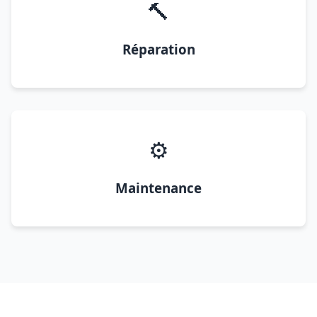
🔨
Réparation
⚙️
Maintenance