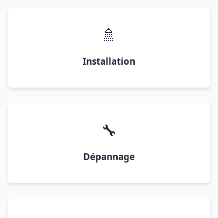
🚿
Installation
🔧
Dépannage