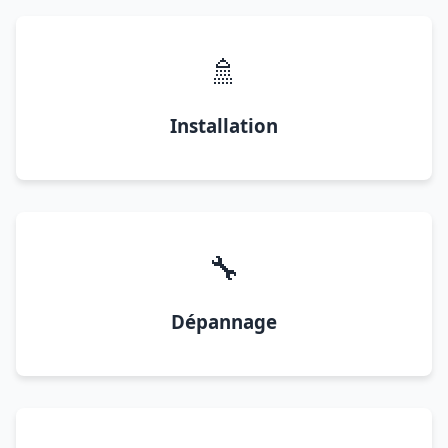
🚿
Installation
🔧
Dépannage