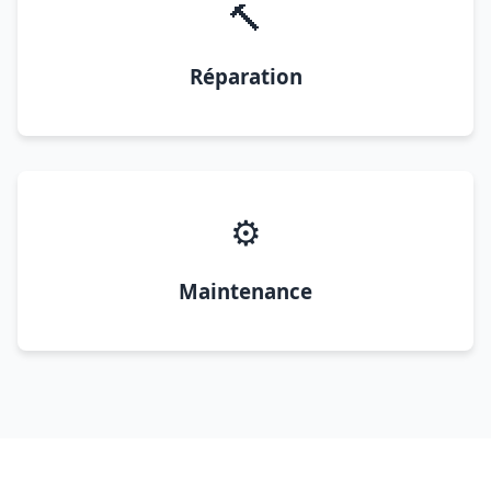
🔨
Réparation
⚙️
Maintenance