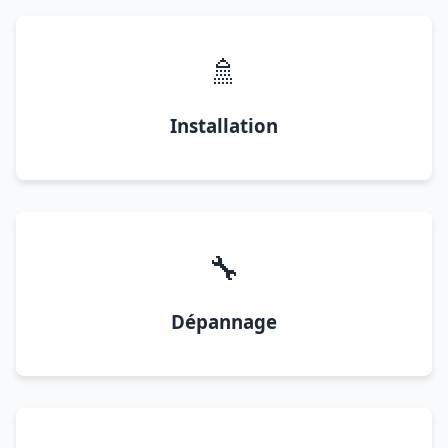
🚿
Installation
🔧
Dépannage