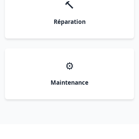
🔨
Réparation
⚙️
Maintenance