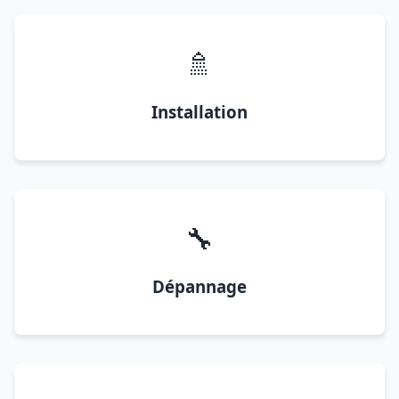
🚿
Installation
🔧
Dépannage