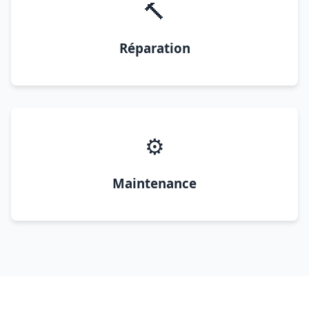
🔨
Réparation
⚙️
Maintenance