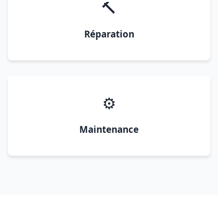
🔨
Réparation
⚙️
Maintenance