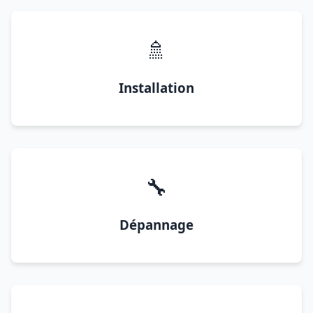
🚿
Installation
🔧
Dépannage