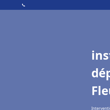
📞
ins
dé
Fl
Interventi