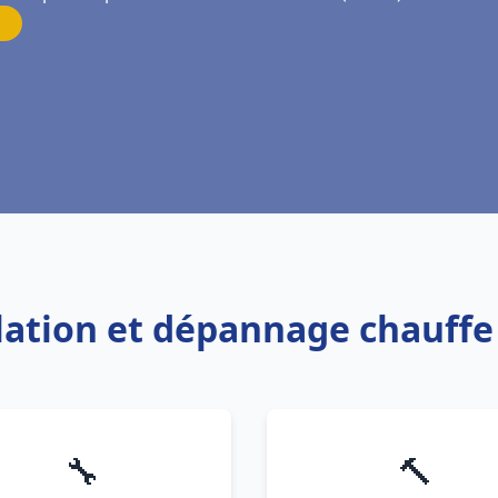
llation et dépannage chauff
🔧
🔨