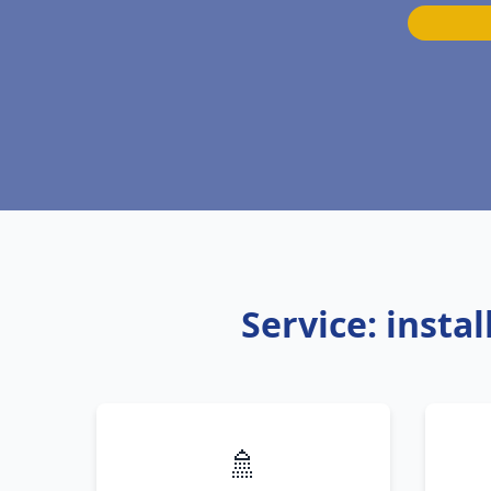
Service: insta
🚿