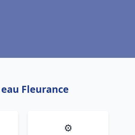
e eau Fleurance
⚙️