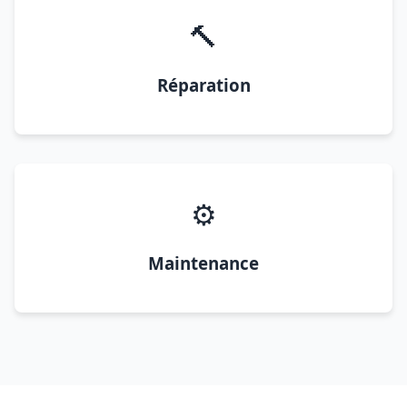
🔨
Réparation
⚙️
Maintenance