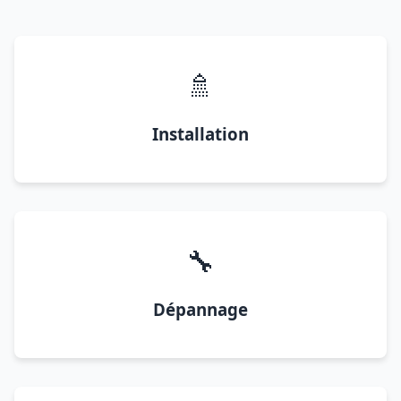
🚿
Installation
🔧
Dépannage