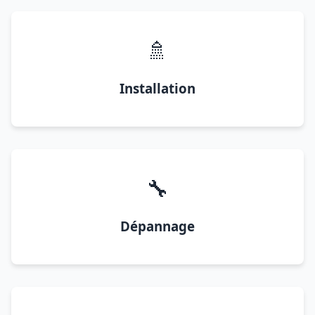
🚿
Installation
🔧
Dépannage