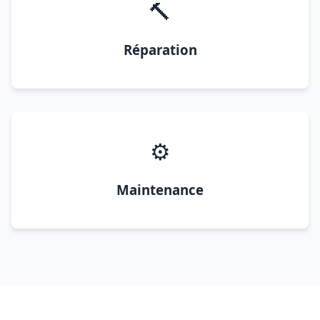
🔨
Réparation
⚙️
Maintenance