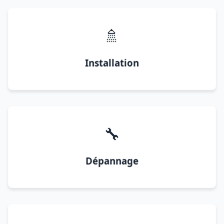
🚿
Installation
🔧
Dépannage