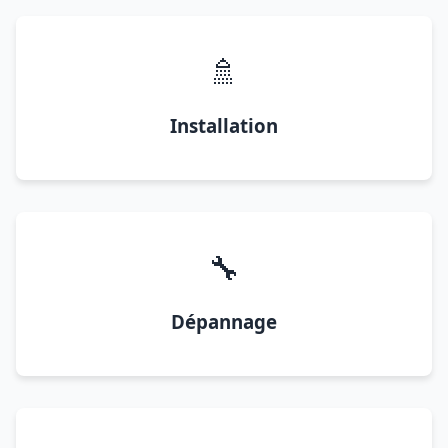
🚿
Installation
🔧
Dépannage