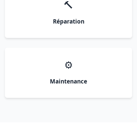
🔨
Réparation
⚙️
Maintenance