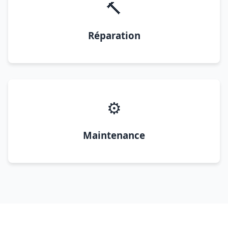
🔨
Réparation
⚙️
Maintenance