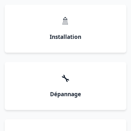
🚿
Installation
🔧
Dépannage