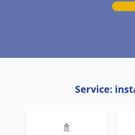
Service: ins
🚿