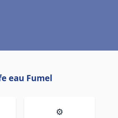
ffe eau Fumel
⚙️