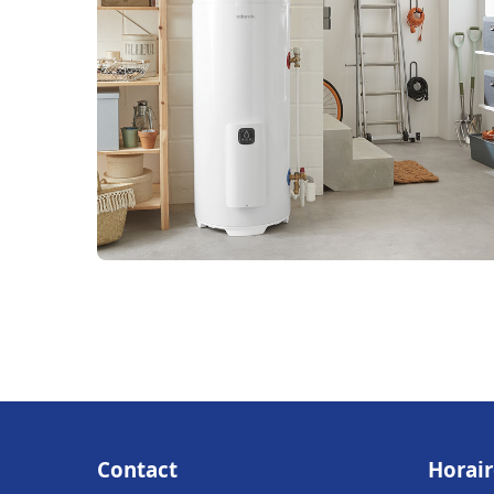
Contact
Horair