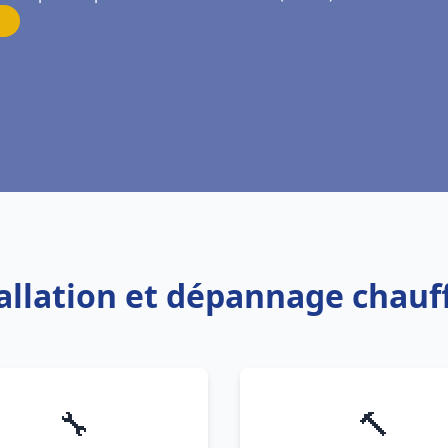
tallation et dépannage chau
🔧
🔨