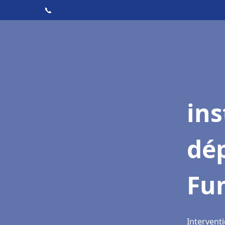
📞
ins
dé
Fu
Interventi