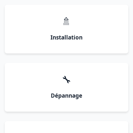
🚿
Installation
🔧
Dépannage