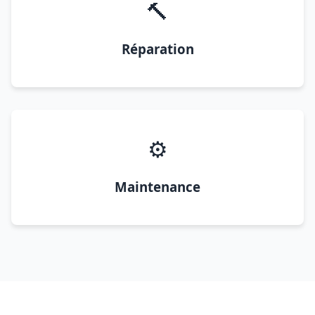
🔨
Réparation
⚙️
Maintenance