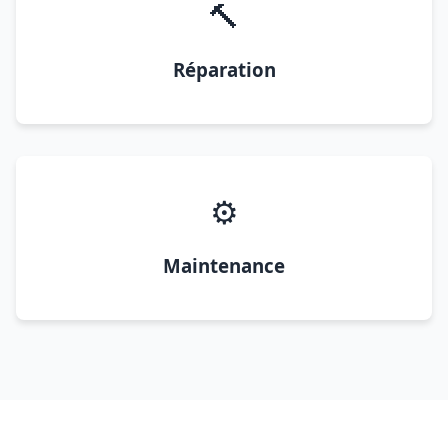
🔨
Réparation
⚙️
Maintenance