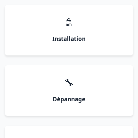
🚿
Installation
🔧
Dépannage