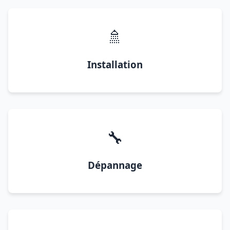
🚿
Installation
🔧
Dépannage