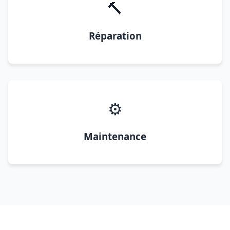
🔨
Réparation
⚙️
Maintenance