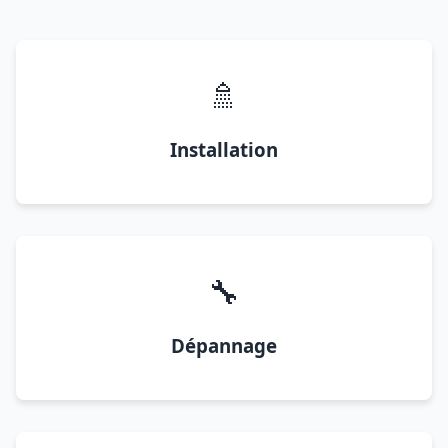
🚿
Installation
🔧
Dépannage