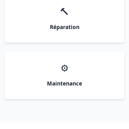
🔨
Réparation
⚙️
Maintenance