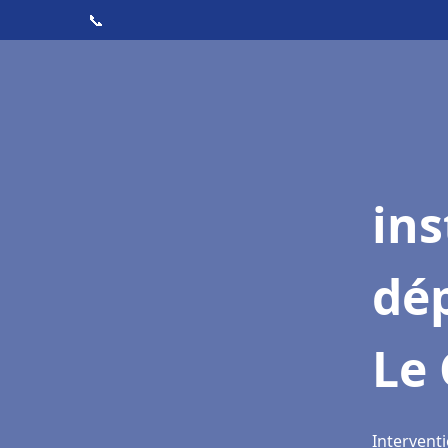
📞
ins
dé
Le 
Interventi