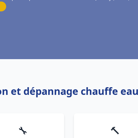
ion et dépannage chauffe ea
🔧
🔨