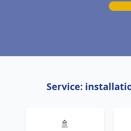
Service: installat
🚿