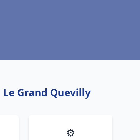
u Le Grand Quevilly
⚙️