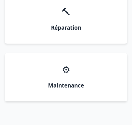
🔨
Réparation
⚙️
Maintenance