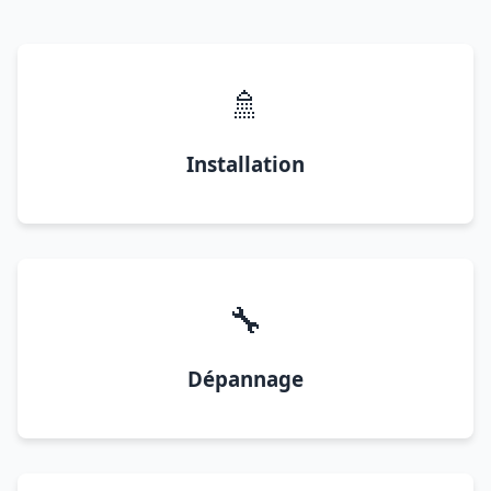
🚿
Installation
🔧
Dépannage