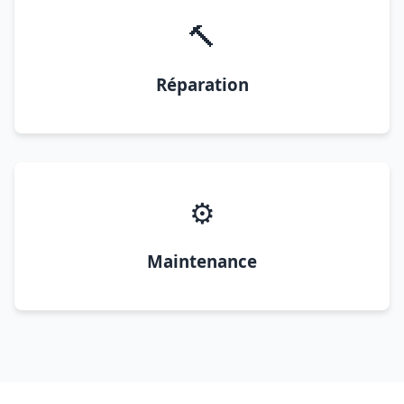
🔨
Réparation
⚙️
Maintenance