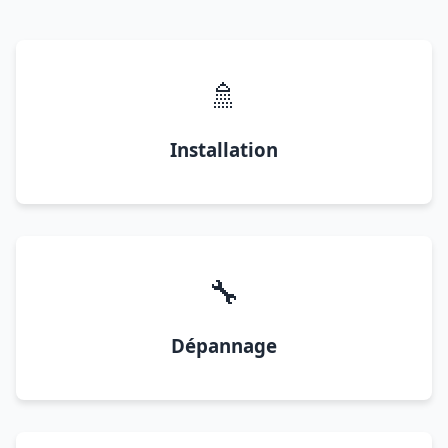
🚿
Installation
🔧
Dépannage