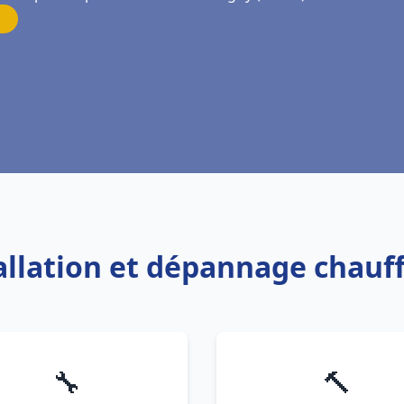
tallation et dépannage chauf
🔧
🔨