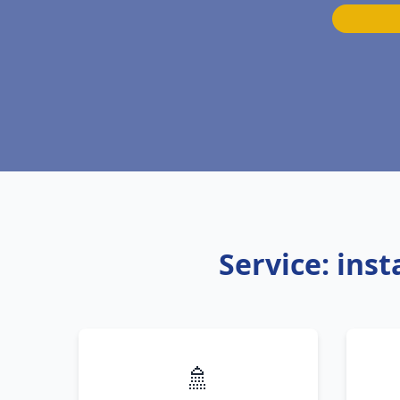
Service: ins
🚿