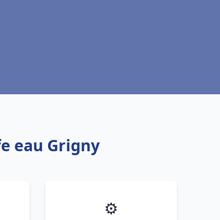
fe eau Grigny
⚙️