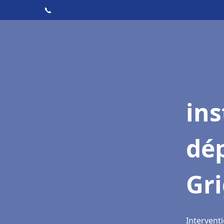
📞
ins
dé
Gr
Interventi