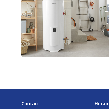
Contact
Horair