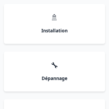
🚿
Installation
🔧
Dépannage