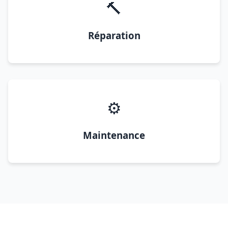
🔨
Réparation
⚙️
Maintenance