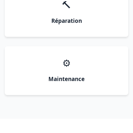
🔨
Réparation
⚙️
Maintenance