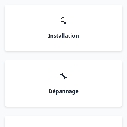
🚿
Installation
🔧
Dépannage