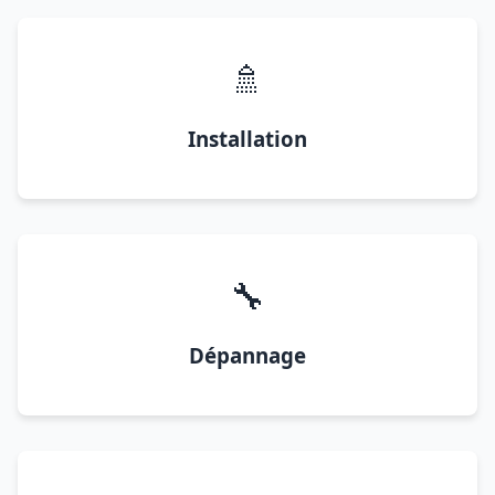
🚿
Installation
🔧
Dépannage