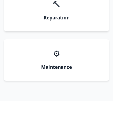
🔨
Réparation
⚙️
Maintenance