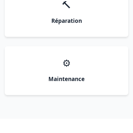
🔨
Réparation
⚙️
Maintenance