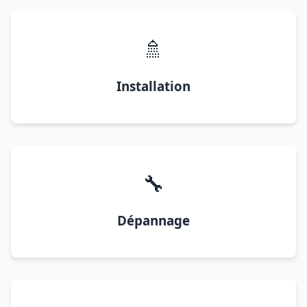
🚿
Installation
🔧
Dépannage