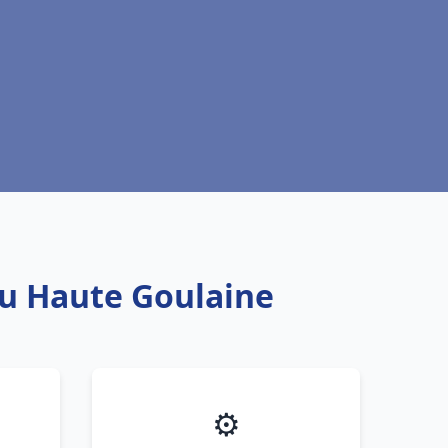
au Haute Goulaine
⚙️