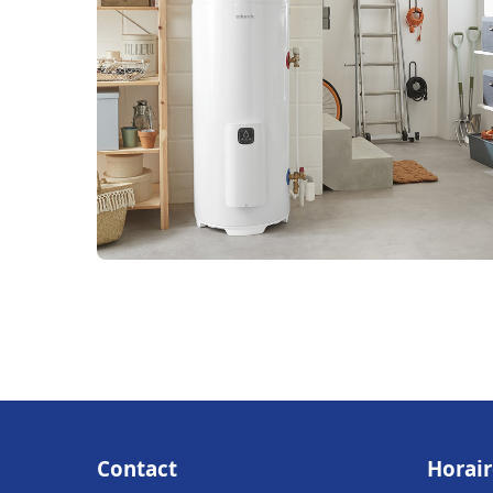
Contact
Horair