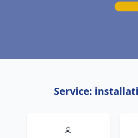
Service: install
🚿