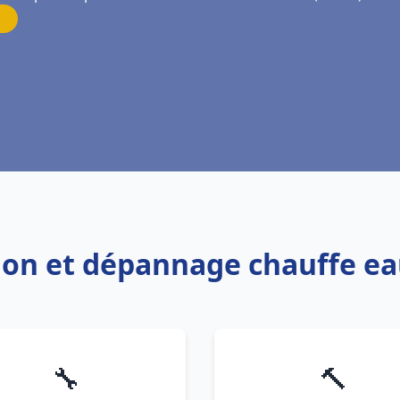
ation et dépannage chauffe e
🔧
🔨