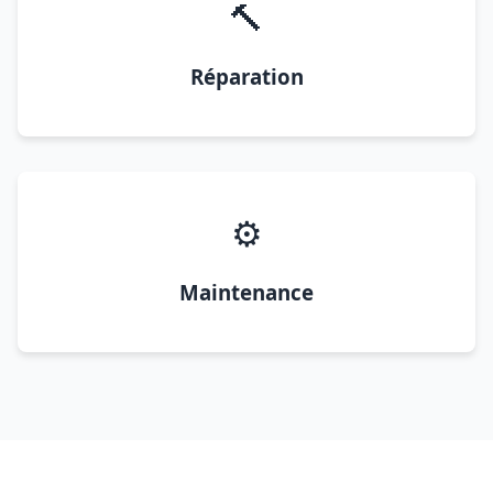
🔨
Réparation
⚙️
Maintenance