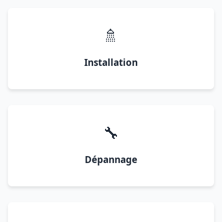
🚿
Installation
🔧
Dépannage