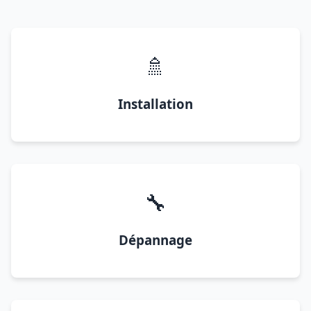
🚿
Installation
🔧
Dépannage