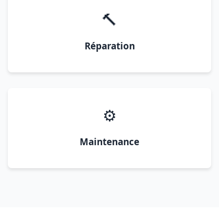
🔨
Réparation
⚙️
Maintenance