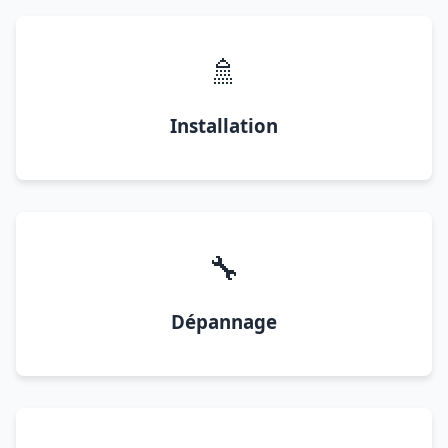
🚿
Installation
🔧
Dépannage