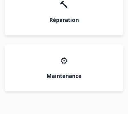
🔨
Réparation
⚙️
Maintenance