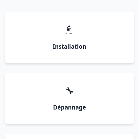
🚿
Installation
🔧
Dépannage