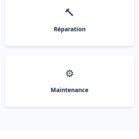
🔨
Réparation
⚙️
Maintenance