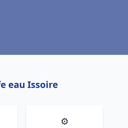
e eau Issoire
⚙️