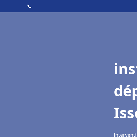
📞
ins
dé
Iss
Interventi