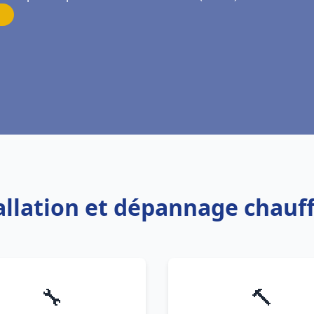
tallation et dépannage chauff
🔧
🔨