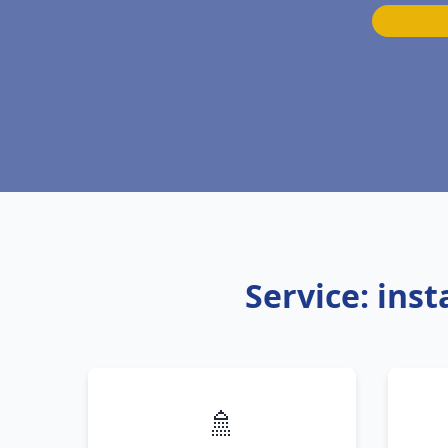
Service: ins
🚿