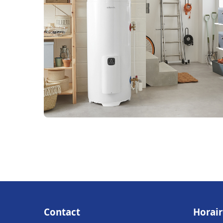
Contact
Horair